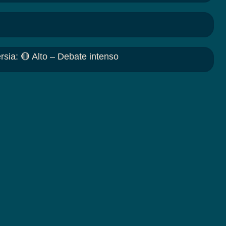
rsia
:
🔴 Alto – Debate intenso