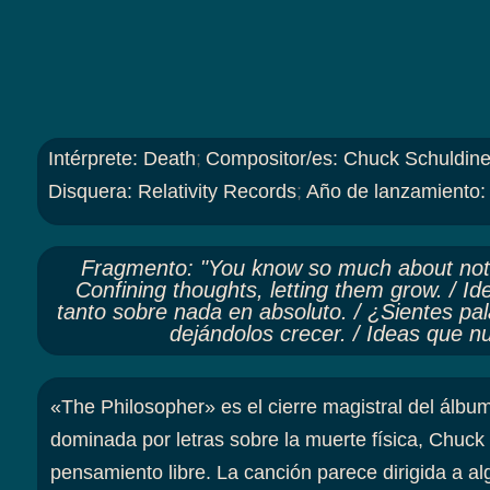
Intérprete
:
Death
;
Compositor/es
:
Chuck Schuldine
Disquera
:
Relativity Records
;
Año de lanzamiento
Fragmento
:
"You know so much about nothi
Confining thoughts, letting them grow. / Id
tanto sobre nada en absoluto. / ¿Sientes p
dejándolos crecer. / Ideas que n
«The Philosopher» es el cierre magistral del álbu
dominada por letras sobre la muerte física, Chuck 
pensamiento libre. La canción parece dirigida a a