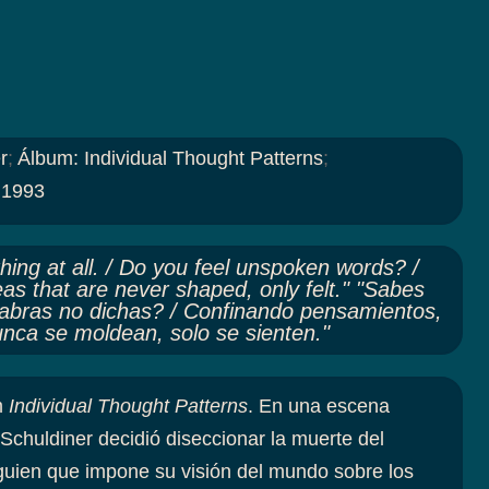
r
;
Álbum
:
Individual Thought Patterns
;
:
1993
ng at all. / Do you feel unspoken words? /
eas that are never shaped, only felt." "Sabes
alabras no dichas? / Confinando pensamientos,
unca se moldean, solo se sienten."
m
Individual Thought Patterns
. En una escena
Schuldiner decidió diseccionar la muerte del
lguien que impone su visión del mundo sobre los