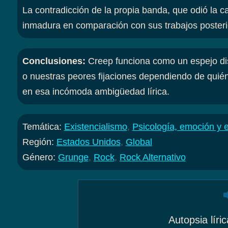
La contradicción de la propia banda, que odió la c
inmadura en comparación con sus trabajos posteri
Conclusiones
:
Creep funciona como un espejo di
o nuestras peores fijaciones dependiendo de quién
en esa incómoda ambigüedad lírica.
Temática:
Existencialismo
,
Psicología, emoción y 
Región:
Estados Unidos
,
Global
Género:
Grunge
,
Rock
,
Rock Alternativo
Autopsia lír