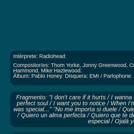
Intérprete
:
Radiohead
;
Compositor/es
:
Thom Yorke, Jonny Greenwood, Col
Hammond, Mike Hazlewood.
Álbum
:
Pablo Honey
;
Disquera
:
EMI / Parlophone
;
Fragmento
:
"I don't care if it hurts / I wann
perfect soul / I want you to notice / When I'
was special..." "No me importa si duele / Qui
/ Quiero un alma perfecta / Quiero que te 
especial / Ojalá y