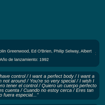
in Greenwood, Ed O'Brien, Philip Selway, Albert
;
Año de lanzamiento
:
1992
a have control / I want a perfect body / I want a
m not around / You're so very special / I wish I
ero tener el control / Quiero un cuerpo perfecto
des cuenta / Cuando no estoy cerca / Eres tan
o fuera especial..."