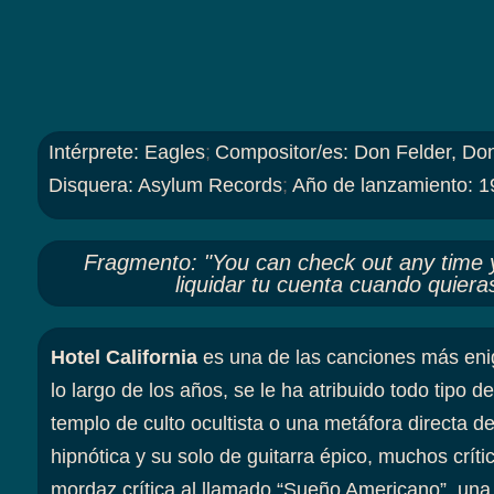
Intérprete
:
Eagles
;
Compositor/es
:
Don Felder, Do
Disquera
:
Asylum Records
;
Año de lanzamiento
:
1
Fragmento
:
"You can check out any time 
liquidar tu cuenta cuando quier
Hotel California
es una de las canciones más eni
lo largo de los años, se le ha atribuido todo tipo d
templo de culto ocultista o una metáfora directa d
hipnótica y su solo de guitarra épico, muchos crí
mordaz crítica al llamado “Sueño Americano”, una