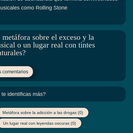
musicales como Rolling Stone
 metáfora sobre el exceso y la
ical o un lugar real con tintes
turales?
s comentarios
te identificas más?
Metáfora sobre la adicción a las drogas
(0)
Un lugar real con leyendas oscuras
(0)