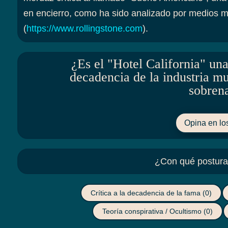
en encierro, como ha sido analizado por medios 
(
https://www.rollingstone.com
).
¿Es el "Hotel California" una
decadencia de la industria mus
sobrena
Opina en lo
¿Con qué postura 
Crítica a la decadencia de la fama
(0)
Teoría conspirativa / Ocultismo
(0)