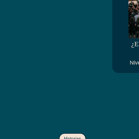
¿E
Niv
Historias