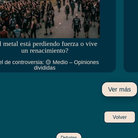
l metal está perdiendo fuerza o vive
un renacimiento?
el de controversia
:
🟡 Medio – Opiniones
divididas
Ver más
Volver
Debates