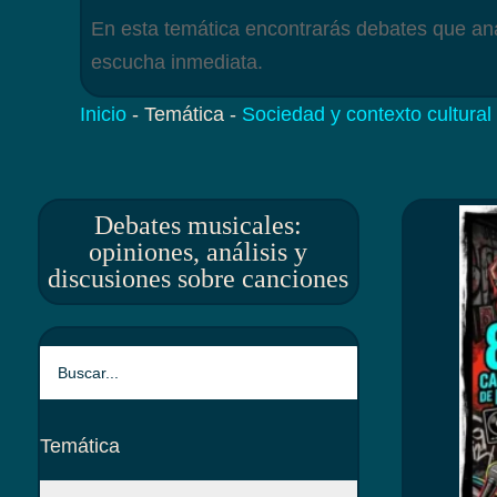
En esta temática encontrarás debates que anal
escucha inmediata.
Inicio
-
Temática
-
Sociedad y contexto cultural
Debates musicales:
opiniones, análisis y
discusiones sobre canciones
Temática