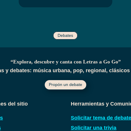
Debates
“Explora, descubre y canta con Letras a Go Go”
ias y debates: música urbana, pop, regional, clásicos 
Propón un debate
es del sitio
Herramientas y Comuni
as
Solicitar tema de debat
s
Solicitar una trivia